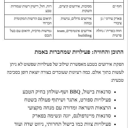
חוף ים
מסיבות, אירועים קיציים,
רוח, חול, רישיון רשות שמורות
השקות
טבע
פארק עירוני / גן
אירועים גדולים, נגישות
תיאום עם הרשות המקומית
ציבורי
גבוהה
הכרחי
חווה כפרית / נחלה
אירועים אינטימיים, team
גמישות מרבית, תיאום עם בעל
פרטית
building
הנכס
התוכן והחוויה: פעילויות שמחברות באמת
הפקת אירועים בטבע מאפשרת שילוב של פעילויות שפשוט לא ניתן
לעשות בתוך אולם. כמה רעיונות שעובדים בצורה יוצאת דופן בסביבה
טבעית:
סדנאות בישול, BBQ ושף-שולחן בחיק הטבע
פעילויות ספורט, אתגר ושיתוף פעולה בשטח
הרצאות השראה ומדורה עם מנחה מקצועי
סדנאות מיינדפולנס, יוגה ונשימה בפארק
פעילויות צוות כמו בישול תחרותי, ניווט שדה ועוד