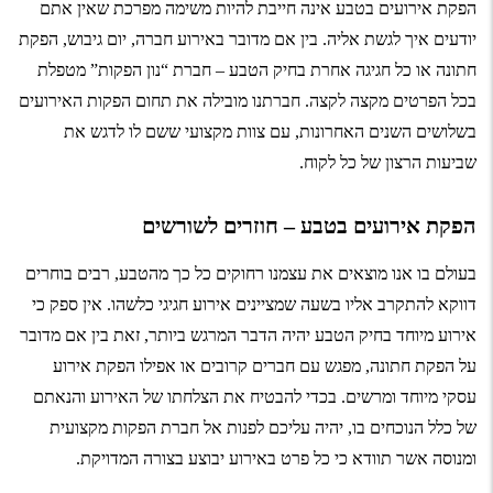
הפקת אירועים בטבע אינה חייבת להיות משימה מפרכת שאין אתם
יודעים איך לגשת אליה. בין אם מדובר באירוע
חברה
, יום גיבוש,
הפקת
חתונה
או כל חגיגה אחרת בחיק הטבע – חברת “נון הפקות” מטפלת
בכל הפרטים מקצה לקצה. חברתנו מובילה את תחום הפקות האירועים
בשלושים השנים האחרונות, עם צוות מקצועי ששם לו לדגש את
שביעות הרצון של כל לקוח.
הפקת אירועים בטבע – חוזרים לשורשים
בעולם בו אנו מוצאים את עצמנו רחוקים כל כך מהטבע, רבים בוחרים
דווקא להתקרב אליו בשעה שמציינים אירוע חגיגי כלשהו. אין ספק כי
אירוע מיוחד בחיק הטבע יהיה הדבר המרגש ביותר, זאת בין אם מדובר
על
הפקת חתונה
, מפגש עם חברים קרובים או אפילו
הפקת אירוע
עסקי
מיוחד ומרשים. בכדי להבטיח את הצלחתו של האירוע והנאתם
של כלל הנוכחים בו, יהיה עליכם לפנות אל חברת הפקות מקצועית
ומנוסה אשר תוודא כי כל פרט באירוע יבוצע בצורה המדויקת.