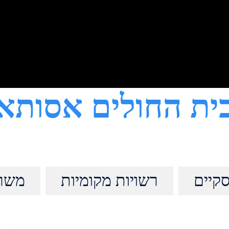
ית החולים אסותא
קיים
רשויות מקומיות
משרד